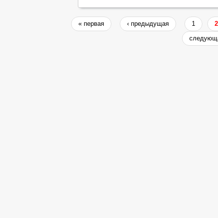
« первая
‹ предыдущая
1
2
следующа